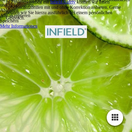
In Zusammenarbeit mit
Infield-Safety
können wir Ihnen
und zu optimieren.
Arbeitsschutzbrillen mit und ohne Korrektion anbieten. Gerne
Ablehnen
beraten wir Sie hierzu ausführlich bei einem persönlichen
Alle akzeptieren
Gespräch.
Speichern
Mehr Informationen