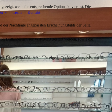
ezeigt, wenn die entsprechende Option aktiviert ist. Die
en
Team
Kontakt
d der Nachfrage angepassten Erscheinungsbilds der Seite.
on Drittanbietern zur Verfügung gestellt werden, sowie die
den. Diese Drittanbieter können eigene Cookies setzen, z.B. um die