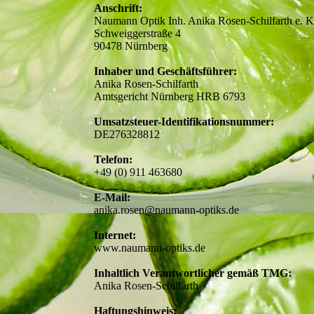
Anschrift:
Naumann Optik Inh. Anika Rosen-Schilfarth e. K
Schweiggerstraße 4
90478 Nürnberg
Inhaber und Geschäftsführer:
Anika Rosen-Schilfarth
Amtsgericht Nürnberg HRB 6793
Umsatzsteuer-Identifikationsnummer:
DE276328812
Telefon:
+49 (0) 911 463680
E-Mail:
anika.rosen@naumann-optiks.de
Internet:
www.naumann-optiks.de
Inhaltlich Verantwortlicher gemäß TMG:
Anika Rosen-Schilfarth
Haftungshinweis: