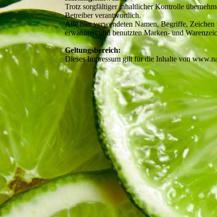
Trotz sorgfältiger inhaltlicher Kontrolle übernehm
Betreiber verantwortlich.
Alle hier verwendeten Namen, Begriffe, Zeichen 
erwähnten und benutzten Marken- und Warenzeiche
Geltungsbereich:
Dieses Impressum gilt für die Inhalte von www