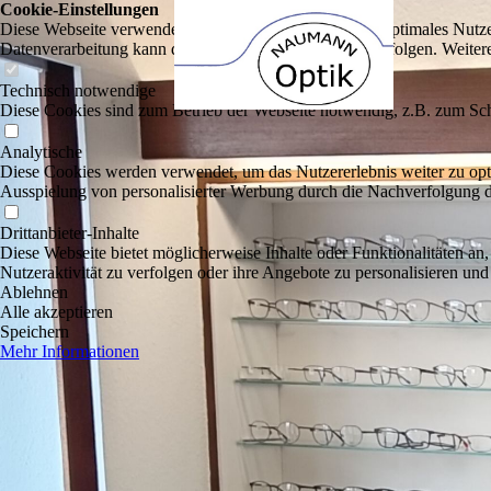
Cookie-Einstellungen
Diese Webseite verwendet Cookies, um Besuchern ein optimales Nutzerer
Datenverarbeitung kann dann auch in einem Drittland erfolgen. Weiter
Technisch notwendige
Diese Cookies sind zum Betrieb der Webseite notwendig, z.B. zum Sch
Analytische
Diese Cookies werden verwendet, um das Nutzererlebnis weiter zu optim
Ausspielung von personalisierter Werbung durch die Nachverfolgung de
Drittanbieter-Inhalte
Diese Webseite bietet möglicherweise Inhalte oder Funktionalitäten an,
Nutzeraktivität zu verfolgen oder ihre Angebote zu personalisieren und
Ablehnen
Alle akzeptieren
Speichern
Mehr Informationen